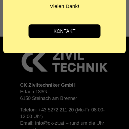
BAUHERR
Vielen Dank!
Abwasser- und Abfallverband Oberes Wipptal
CK Ziviltechniker GmbH
Erlach 133G
6150 Steinach am Brenner
Telefon: +43 5272 211 20 (Mo-Fr 08:00-
12:00 Uhr)
Email: info@ck-zt.at – rund um die Uhr