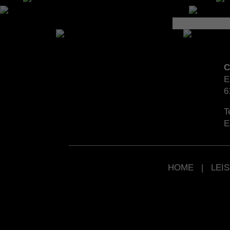
C
E
6
T
E
HOME
|
LEI
© CK Ziviltechniker GmbH