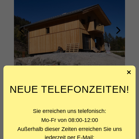
ÜBER DAS PROJEKT
NEUE TELEFONZEITEN!
PROJEKTART
Chalets Betonbau
Sie erreichen uns telefonisch:
Mo-Fr von 08:00-12:00
LEISTUNG
Außerhalb dieser Zeiten erreichen Sie uns
Statik
jederzeit per E-Mail: