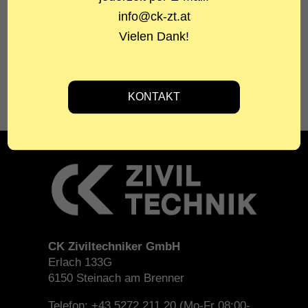
STATIKER
info@ck-zt.at
DI Clemens Kerschbaumer
Vielen Dank!
BAUHERR
Austrian Alpin Chalets
CK Ziviltechniker GmbH
Erlach 133G
6150 Steinach am Brenner
Telefon: +43 5272 211 20 (Mo-Fr 08:00-