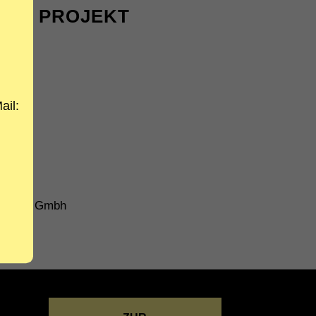
DAS PROJEKT
RT
trum
ail:
chgl
TEN
itekten Gmbh