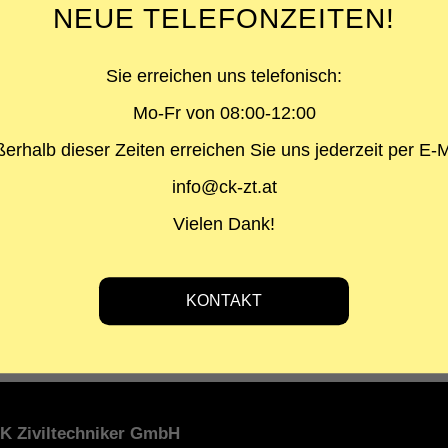
NEUE TELEFONZEITEN!
ÜBER 
Sie erreichen uns telefonisch:
PROJEKTA
Blaulichtzen
Mo-Fr von 08:00-12:00
LEISTUNG
erhalb dieser Zeiten erreichen Sie uns jederzeit per E-M
Prüfstatik
info@ck-zt.at
BAUHERR
Vielen Dank!
Gemeinde Is
ARCHITEK
Ventira Arch
K Ziviltechniker GmbH