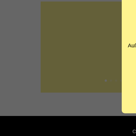
Auß
C