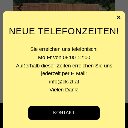
NEUE TELEFONZEITEN!
PROJEKTART
Sie erreichen uns telefonisch:
Neubau Brücke
Mo-Fr von 08:00-12:00
Außerhalb dieser Zeiten erreichen Sie uns
LEISTUNG
Statik und Konstruktion
jederzeit per E-Mail:
info@ck-zt.at
BAUHERR
Vielen Dank!
TVB Stubai
CK Ziviltechniker GmbH