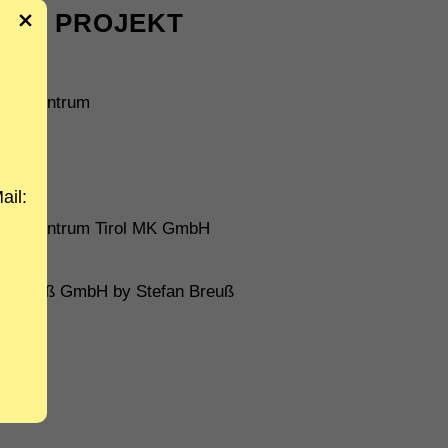
DAS PROJEKT
RT
agenzentrum
ail:
genzentrum Tirol MK GmbH
o Breuß GmbH by Stefan Breuß