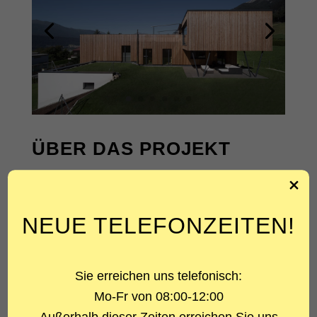
ÜBER DAS PROJEKT
PROJEKTART
Neubau Wohnhaus
NEUE TELEFONZEITEN!
LEISTUNG
Statik und Konstruktion Massivbau
Sie erreichen uns telefonisch:
ARCHITEKT
DI Eigentler Christoph
Mo-Fr von 08:00-12:00