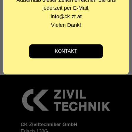
Außerhalb dieser Zeiten erreichen Sie uns
BESCHREIBUNG
jederzeit per E-Mail:
Wohngebäude in Massivbauweise,
Untergeschoß in Stahlbeton,
info@ck-zt.at
Obergeschoß in Holzbauweise
Vielen Dank!
FOTOS
DI Eigentler Christoph
CK Ziviltechniker GmbH
CK Ziviltechniker GmbH
Erlach 133G