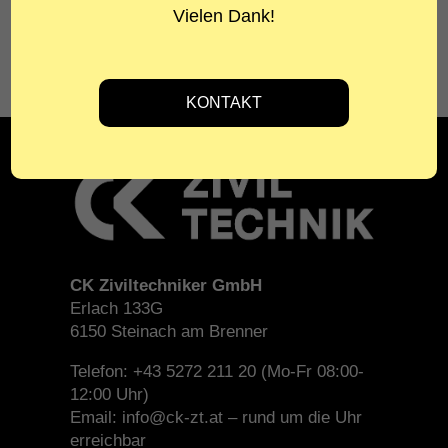
Vielen Dank!
BESCHREIBUNG
Zubau Wintergarten, Umbau und Sanierung
Bestand
CK Ziviltechniker GmbH
Erlach 133G
6150 Steinach am Brenner
Telefon: +43 5272 211 20 (Mo-Fr 08:00-
12:00 Uhr)
Email: info@ck-zt.at – rund um die Uhr
erreichbar