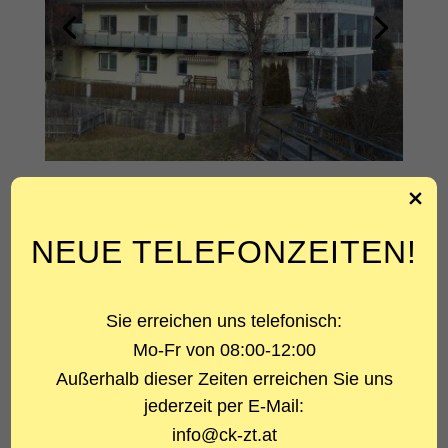
PROJEKTART
Zubau Wintergarten
NEUE TELEFONZEITEN!
LEISTUNG
Planung, Ausschreibung, Baubegleitung, Statik
und Konstruktion
Sie erreichen uns telefonisch:
Mo-Fr von 08:00-12:00
STATIK/AUSSCHREIBUNG/ÖBA
DI Clemens Kerschbaumer
Außerhalb dieser Zeiten erreichen Sie uns
jederzeit per E-Mail:
PLANUNG
info@ck-zt.at
Mag. Christina Holzmann