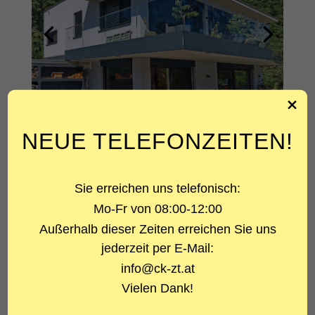
NEUE TELEFONZEITEN!
ÜBER DAS PROJEKT
Sie erreichen uns telefonisch:
PROJEKTART
Mo-Fr von 08:00-12:00
Neubau Wohnhaus
Außerhalb dieser Zeiten erreichen Sie uns
jederzeit per E-Mail:
LEISTUNG
info@ck-zt.at
Statik und Konstruktion
Vielen Dank!
ARCHITEKT
OIA Architekten