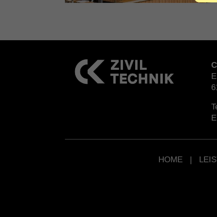
C
E
6
T
E
HOME
|
LEI
© CK Ziviltechniker GmbH