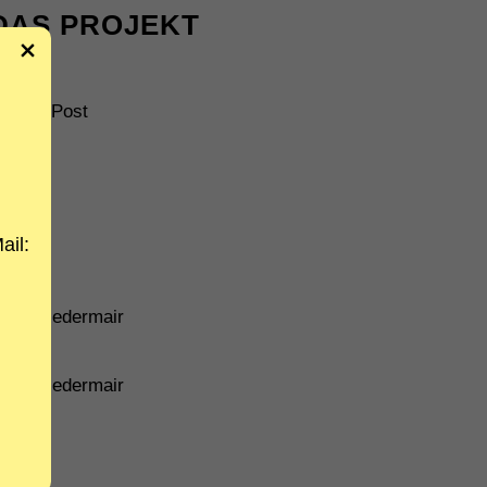
DAS PROJEKT
RT
f zur Post
ail:
dl eU
nnes Niedermair
nnes Niedermair