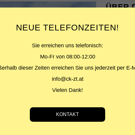
ÜBER 
PROJEKTA
NEUE TELEFONZEITEN!
Zubau Gastho
LEISTUNG
Sie erreichen uns telefonisch:
Statik
Mo-Fr von 08:00-12:00
BAUHERR
erhalb dieser Zeiten erreichen Sie uns jederzeit per E-M
Florian Rein
info@ck-zt.at
ARCHITEKT
Arch. DI Ha
Vielen Dank!
GRAFIK
Arch. DI Ha