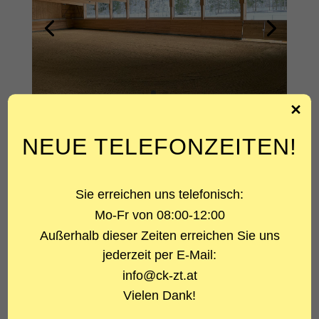
ÜBER DAS PROJEKT
NEUE TELEFONZEITEN!
PROJEKTART
Sie erreichen uns telefonisch:
Reithalle
Mo-Fr von 08:00-12:00
LEISTUNG
Außerhalb dieser Zeiten erreichen Sie uns
Statik
jederzeit per E-Mail:
BAUHERR
info@ck-zt.at
Dr. Wagner Charlotte
Vielen Dank!
AUSFÜHRUNGSPLANUNG