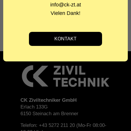
info@ck-zt.at
Matrei, Mühlbachl und Pfons
Vielen Dank!
PLANUNG
hopi-sportplan Ingenieurbüro Laurin Hosp
CK Ziviltechniker GmbH
Erlach 133G
6150 Steinach am Brenner
Telefon: +43 5272 211 20 (Mo-Fr 08:00-