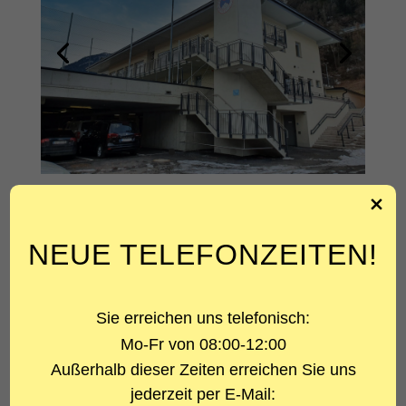
ÜBER DAS PROJEKT
NEUE TELEFONZEITEN!
PROJEKTART
Sportstätten
Sie erreichen uns telefonisch:
LEISTUNG
Mo-Fr von 08:00-12:00
Statik
Außerhalb dieser Zeiten erreichen Sie uns
BAUHERR
jederzeit per E-Mail:
Verwaltungsgemeinschaft Sportstätten