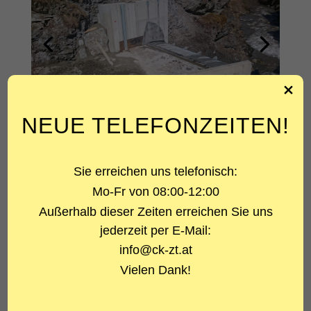
NEUE TELEFONZEITEN!
ÜBER DAS PROJEKT
Sie erreichen uns telefonisch:
PROJEKTART
Mo-Fr von 08:00-12:00
Neubau Wehranlag
e
Außerhalb dieser Zeiten erreichen Sie uns
LEISTUNG
jederzeit per E-Mail:
Statik
info@ck-zt.at
Vielen Dank!
BAUHERR
Gemeine Gries am Brenner