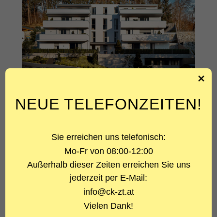
NEUE TELEFONZEITEN!
ÜBER DAS PROJEKT
Sie erreichen uns telefonisch:
PROJEKTART
Wohnanlage
Mo-Fr von 08:00-12:00
Außerhalb dieser Zeiten erreichen Sie uns
LEISTUNG
jederzeit per E-Mail:
Statik
info@ck-zt.at
ARCHITEKT
Vielen Dank!
Steiner Wohnbau & Immobilien GmbH