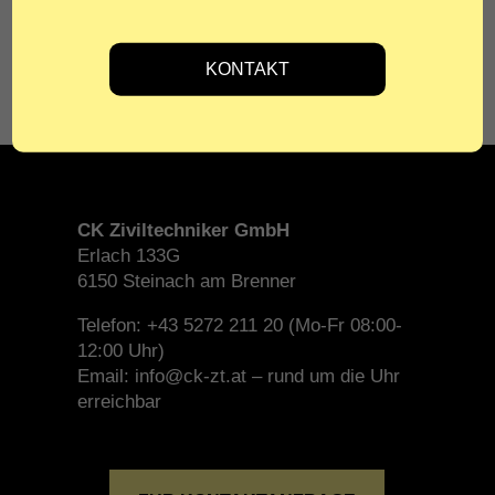
BAUHERR
Steiner Wohnbau & Immobilien GmbH
CK Ziviltechniker GmbH
Erlach 133G
6150 Steinach am Brenner
Telefon: +43 5272 211 20 (Mo-Fr 08:00-
12:00 Uhr)
Email: info@ck-zt.at – rund um die Uhr
erreichbar