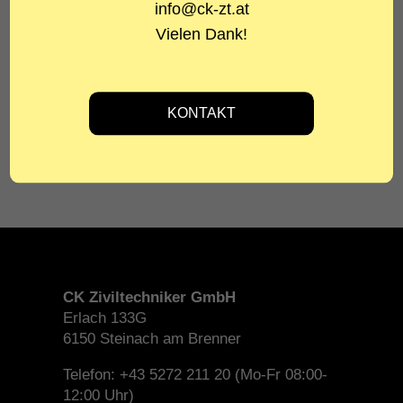
info@ck-zt.at
BAUHERR
Wipptalbau GmbH
Vielen Dank!
ARCHITEKT
Unizono Design und Planungs GmbH
RENDERINGS
Unizono Design und Planungs GmbH
CK Ziviltechniker GmbH
Erlach 133G
6150 Steinach am Brenner
Telefon: +43 5272 211 20 (Mo-Fr 08:00-
12:00 Uhr)